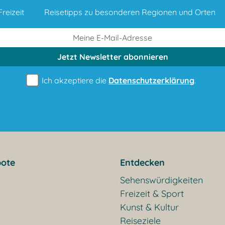
reizeit
Reisetipps zu besonderen Regionen und Orten
Jetzt Newsletter
abonnieren
Ich akzeptiere die
Datenschutzerklärung
.
ote
Entdecken
Sehenswürdigkeiten
Freizeit & Sport
Kunst & Kultur
Reiseziele