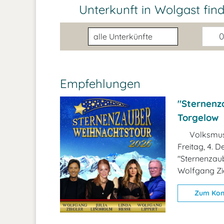
Unterkunft in Wolgast
fin
Unterkunftsart
0
Empfehlungen
"Sternenza
Torgelow
Volksmus
Freitag, 4. 
"Sternenzaub
Wolfgang Zieg
Zum Kon