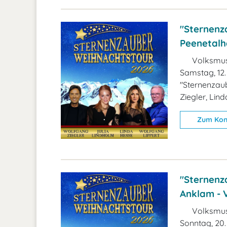
"Sternenza
Peenetalh
Volksmus
Samstag, 12.
"Sternenzaub
Ziegler, Lin
Zum Kon
"Sternenza
Anklam - 
Volksmus
Sonntag, 20