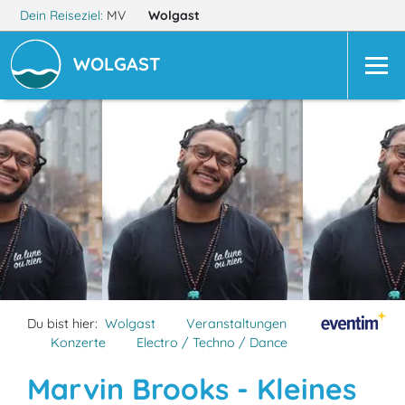
Dein Reiseziel:
MV
Wolgast
WOLGAST
Du bist hier:
Wolgast
Veranstaltungen
Konzerte
Electro / Techno / Dance
Marvin Brooks - Kleines