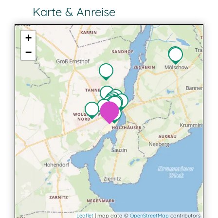
Karte & Anreise
+
−
2
3
Leaflet
| map data ©
OpenStreetMap
contributors