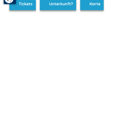
Tickets
Unterkunft?
Karte
www.wolgast.m-vp.de ist Teil von
mvp.de - Urlaub & Freizeit
© 2026
MANET Marketing GmbH
Newsletter
Bleib auf dem Laufenden!
Melde Dich jetzt für unseren mvp.de-Newsletter an und