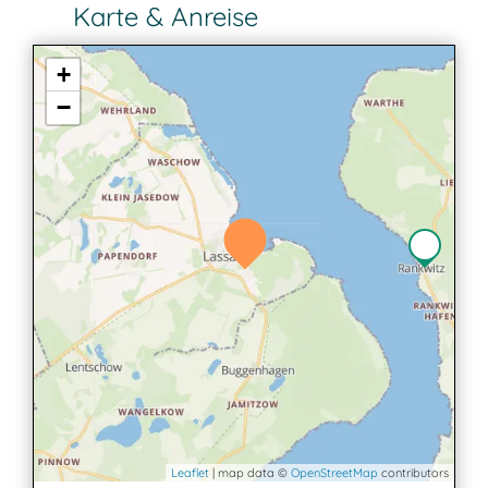
Karte & Anreise
+
−
Leaflet
| map data ©
OpenStreetMap
contributors