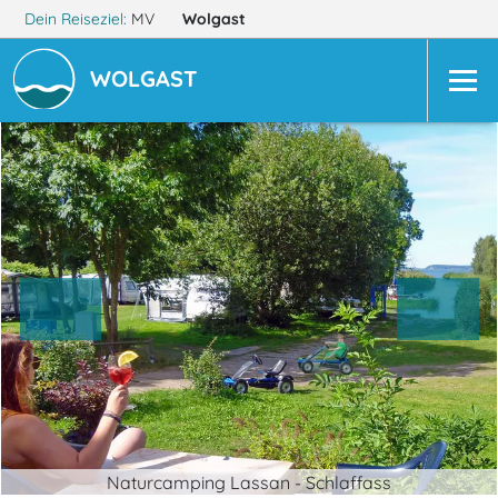
Dein Reiseziel:
MV
Wolgast
WOLGAST
Naturcamping Lassan - Schlaffass