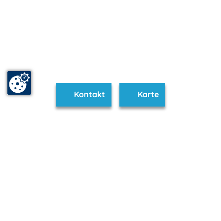
Kontakt
Karte
www.wolgast.m-vp.de ist Teil von
mvp.de - Urlaub & Freizeit